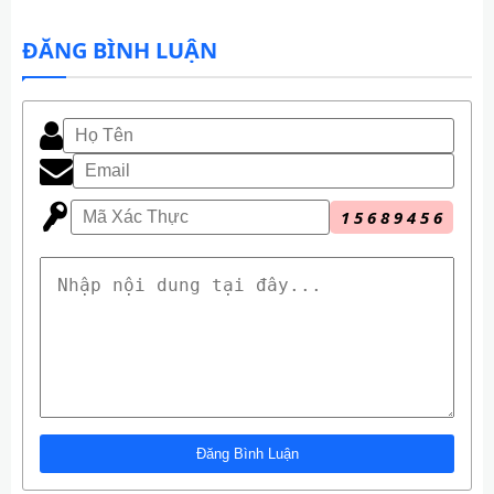
ĐĂNG BÌNH LUẬN
1
5
6
8
9
4
5
6