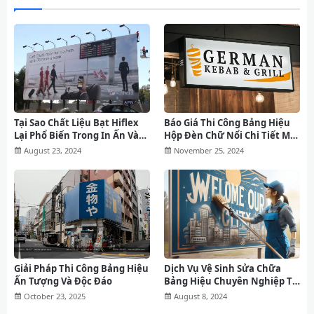
Tại Sao Chất Liệu Bạt Hiflex
Báo Giá Thi Công Bảng Hiệu
Lại Phổ Biến Trong In Ấn Và
Hộp Đèn Chữ Nổi Chi Tiết Mới
Thi Công Bảng Hiệu
Nhất
August 23, 2024
November 25, 2024
Giải Pháp Thi Công Bảng Hiệu
Dịch Vụ Vệ Sinh Sửa Chữa
Ấn Tượng Và Độc Đáo
Bảng Hiệu Chuyên Nghiệp Tại
Tp.HCM
October 23, 2025
August 8, 2024