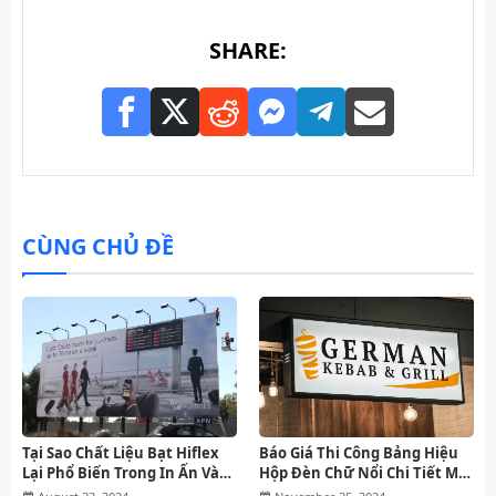
SHARE:
CÙNG CHỦ ĐỀ
Tại Sao Chất Liệu Bạt Hiflex
Báo Giá Thi Công Bảng Hiệu
Lại Phổ Biến Trong In Ấn Và
Hộp Đèn Chữ Nổi Chi Tiết Mới
Thi Công Bảng Hiệu
Nhất