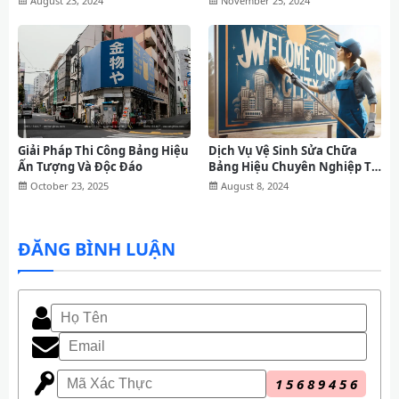
August 23, 2024
November 25, 2024
Giải Pháp Thi Công Bảng Hiệu
Dịch Vụ Vệ Sinh Sửa Chữa
Ấn Tượng Và Độc Đáo
Bảng Hiệu Chuyên Nghiệp Tại
Tp.HCM
October 23, 2025
August 8, 2024
ĐĂNG BÌNH LUẬN
1
5
6
8
9
4
5
6