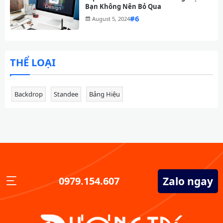
Bạn Không Nên Bỏ Qua
#
August 5, 2024
THỂ LOẠI
Backdrop
Standee
Bảng Hiệu
Zalo ngay
0979.154.607