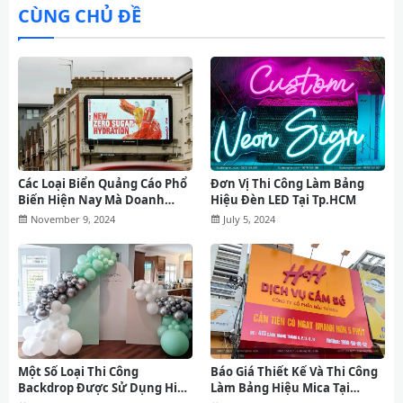
CÙNG CHỦ ĐỀ
Các Loại Biển Quảng Cáo Phổ
Đơn Vị Thi Công Làm Bảng
Biến Hiện Nay Mà Doanh
Hiệu Đèn LED Tại Tp.HCM
nghiệp Không Thể Bỏ Qua
November 9, 2024
July 5, 2024
Báo Giá Thiết Kế Và Thi Công
Một Số Loại Thi Công
Làm Bảng Hiệu Mica Tại
Backdrop Được Sử Dụng Hiện