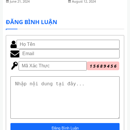
Tp.HCM
Nay
August 12, 2024
June 21, 2024
ĐĂNG BÌNH LUẬN
1
5
6
8
9
4
5
6