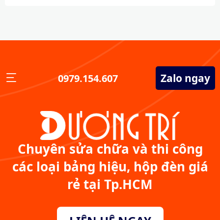
Zalo ngay
0979.154.607
Chuyên sửa chữa và thi công
các loại bảng hiệu, hộp đèn giá
rẻ tại Tp.HCM