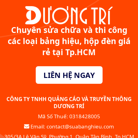
Chuyên sửa chữa và thi công
các loại bảng hiệu, hộp đèn giá
rẻ tại Tp.HCM
LIÊN HỆ NGAY
CÔNG TY TNHH QUẢNG CÁO VÀ TRUYỀN THÔNG
DƯƠNG TRÍ
Mã Số Thuế: 0318428005
Email: contact@suabanghieu.com
305/3A Lê Văn Sỹ, Phường 1, Quận Tân Bình, Tp.HCM