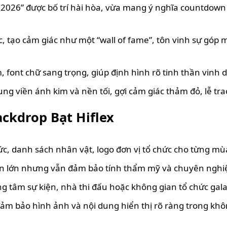
 2026” được bố trí hài hòa, vừa mang ý nghĩa countdo
 tạo cảm giác như một “wall of fame”, tôn vinh sự góp 
tâm, font chữ sang trọng, giúp định hình rõ tinh thần vin
 viền ánh kim và nền tối, gợi cảm giác thảm đỏ, lễ trao g
ckdrop Bạt Hiflex
ức, danh sách nhân vật, logo đơn vị tổ chức cho từng mù
 kiện lớn nhưng vẫn đảm bảo tính thẩm mỹ và chuyên nghi
ng tâm sự kiện, nhà thi đấu hoặc không gian tổ chức gala 
, đảm bảo hình ảnh và nội dung hiển thị rõ ràng trong kh