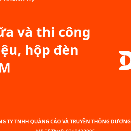
a và thi công
iệu, hộp đèn
CM
NG TY TNHH QUẢNG CÁO VÀ TRUYỀN THÔNG DƯƠNG 