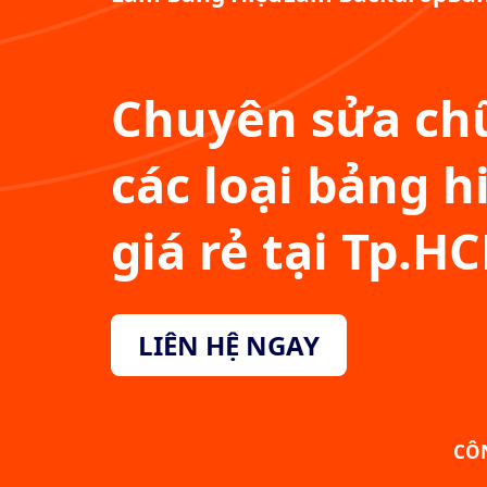
Chuyên sửa chữ
các loại bảng h
giá rẻ tại Tp.H
LIÊN HỆ NGAY
CÔ