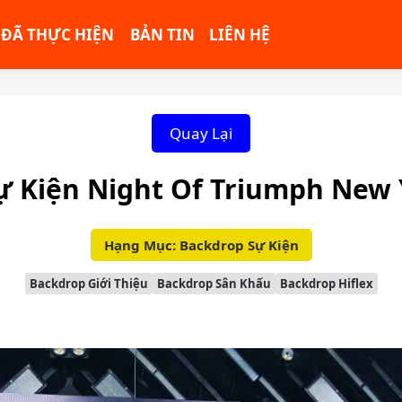
ĐÃ THỰC HIỆN
BẢN TIN
LIÊN HỆ
Quay Lại
ự Kiện Night Of Triumph New 
Hạng Mục: Backdrop Sự Kiện
Backdrop Giới Thiệu
Backdrop Sân Khấu
Backdrop Hiflex