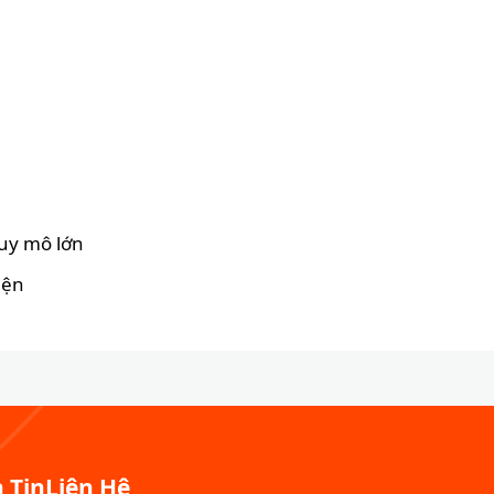
uy mô lớn
iện
 Tin
Liên Hệ