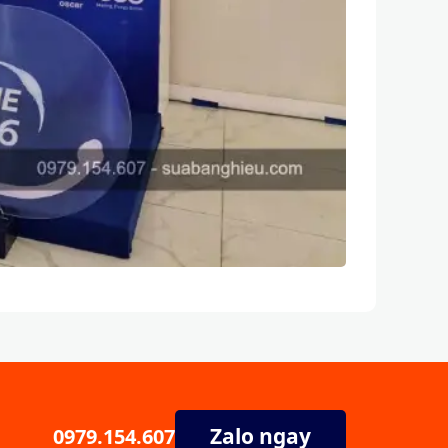
Zalo ngay
0979.154.607