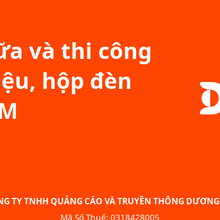
a và thi công
iệu, hộp đèn
CM
NG TY TNHH QUẢNG CÁO VÀ TRUYỀN THÔNG DƯƠNG 
Mã Số Thuế: 0318428005