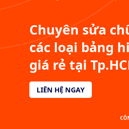
Chuyên sửa chữ
các loại bảng h
giá rẻ tại Tp.H
LIÊN HỆ NGAY
CÔ