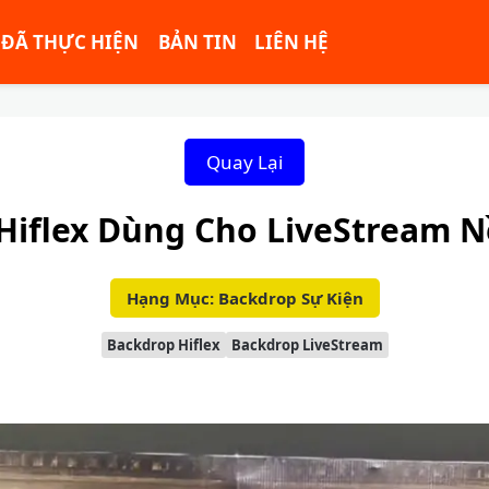
ĐÃ THỰC HIỆN
BẢN TIN
LIÊN HỆ
Quay Lại
Hiflex Dùng Cho LiveStream N
Hạng Mục: Backdrop Sự Kiện
Backdrop Hiflex
Backdrop LiveStream