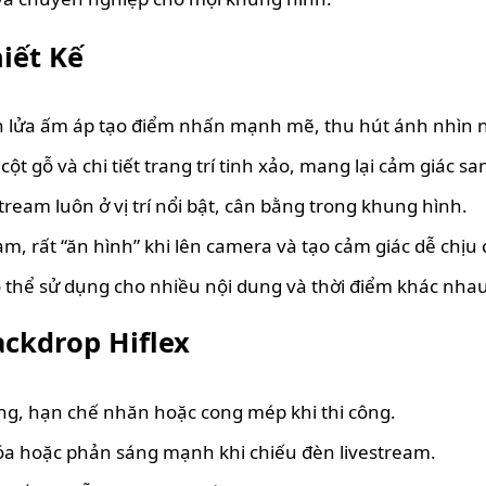
iết Kế
ọn lửa ấm áp tạo điểm nhấn mạnh mẽ, thu hút ánh nhìn 
ột gỗ và chi tiết trang trí tinh xảo, mang lại cảm giác san
tream luôn ở vị trí nổi bật, cân bằng trong khung hình.
 rất “ăn hình” khi lên camera và tạo cảm giác dễ chịu 
có thể sử dụng cho nhiều nội dung và thời điểm khác nhau
ckdrop Hiflex
ẳng, hạn chế nhăn hoặc cong mép khi thi công.
lóa hoặc phản sáng mạnh khi chiếu đèn livestream.