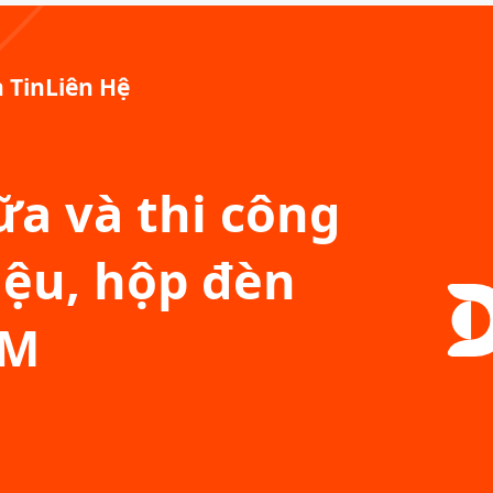
 Tin
Liên Hệ
a và thi công
iệu, hộp đèn
CM