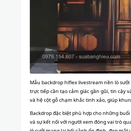
Mẫu backdrop hiflex livestream nền lò sưởi
trực tiếp cần tạo cảm giác gần gũi, tin cậy
và hệ cột gỗ chạm khắc tinh xảo, giúp khun
Backdrop đặc biệt phù hợp cho những buổi 
và sự kết nối với người xem đóng vai trò q
lò sưởi mang lại bối cảnh ổn định, đẹp mắ