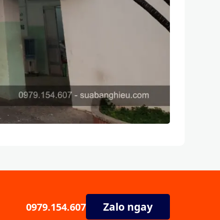
Zalo ngay
0979.154.607