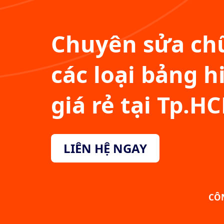
Chuyên sửa chữ
các loại bảng h
giá rẻ tại Tp.H
LIÊN HỆ NGAY
CÔ