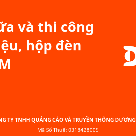
a và thi công
iệu, hộp đèn
CM
NG TY TNHH QUẢNG CÁO VÀ TRUYỀN THÔNG DƯƠNG 
Mã Số Thuế: 0318428005