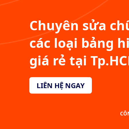
Chuyên sửa chữ
các loại bảng h
giá rẻ tại Tp.H
LIÊN HỆ NGAY
CÔ