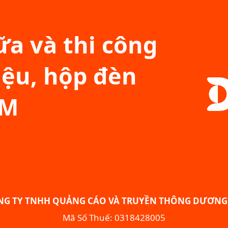
a và thi công
iệu, hộp đèn
CM
NG TY TNHH QUẢNG CÁO VÀ TRUYỀN THÔNG DƯƠNG 
Mã Số Thuế: 0318428005