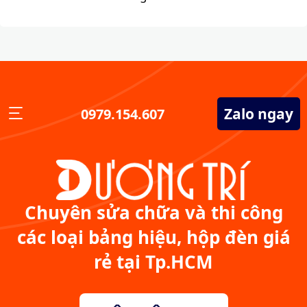
Zalo ngay
0979.154.607
Chuyên sửa chữa và thi công
các loại bảng hiệu, hộp đèn giá
rẻ tại Tp.HCM