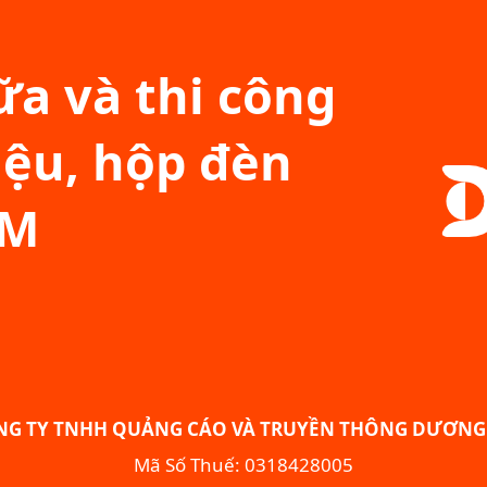
a và thi công
iệu, hộp đèn
CM
NG TY TNHH QUẢNG CÁO VÀ TRUYỀN THÔNG DƯƠNG 
Mã Số Thuế: 0318428005