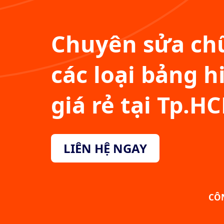
Chuyên sửa chữ
các loại bảng h
giá rẻ tại Tp.H
LIÊN HỆ NGAY
CÔ