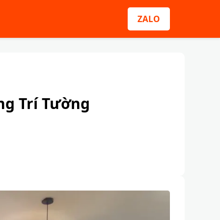
ZALO
ng Trí Tường