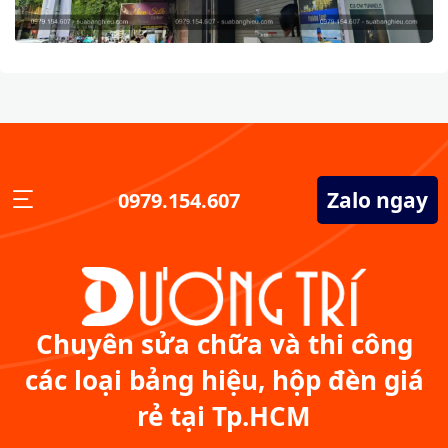
Zalo ngay
0979.154.607
Chuyên sửa chữa và thi công
các loại bảng hiệu, hộp đèn giá
rẻ tại Tp.HCM