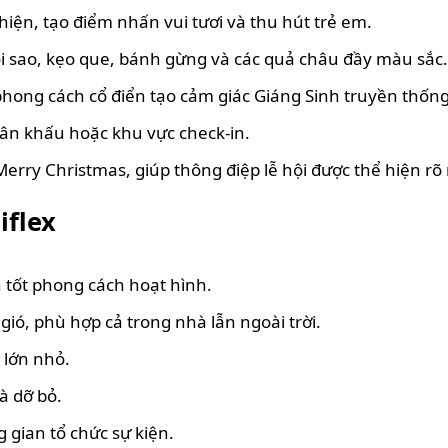
hiện, tạo điểm nhấn vui tươi và thu hút trẻ em.
gôi sao, kẹo que, bánh gừng và các quả châu đầy màu sắc.
 phong cách cổ điển tạo cảm giác Giáng Sinh truyền thống
sân khấu hoặc khu vực check-in.
rry Christmas, giúp thông điệp lễ hội được thể hiện rõ 
iflex
n tốt phong cách hoạt hình.
gió, phù hợp cả trong nhà lẫn ngoài trời.
 lớn nhỏ.
à dỡ bỏ.
 gian tổ chức sự kiện.