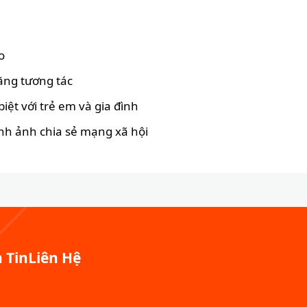
o
ăng tương tác
biệt với trẻ em và gia đình
ình ảnh chia sẻ mạng xã hội
 Tin
Liên Hệ