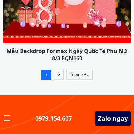
Mẫu Backdrop Formex Ngày Quốc Tế Phụ Nữ
8/3 FQN160
1
2
Trang Kế »
Zalo ngay
0979.154.607