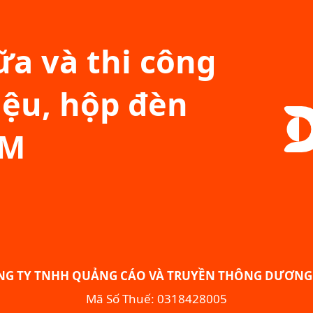
a và thi công
iệu, hộp đèn
CM
NG TY TNHH QUẢNG CÁO VÀ TRUYỀN THÔNG DƯƠNG 
Mã Số Thuế: 0318428005