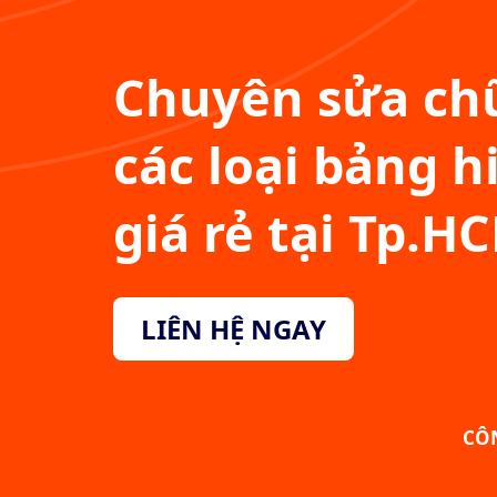
Chuyên sửa chữ
các loại bảng h
giá rẻ tại Tp.H
LIÊN HỆ NGAY
CÔ