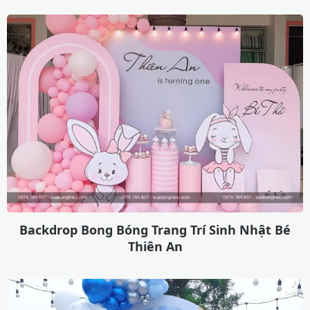
Backdrop Bong Bóng Trang Trí Sinh Nhật Bé
Thiên An