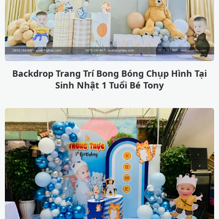
Backdrop Trang Trí Bong Bóng Chụp Hình Tại
Sinh Nhật 1 Tuổi Bé Tony