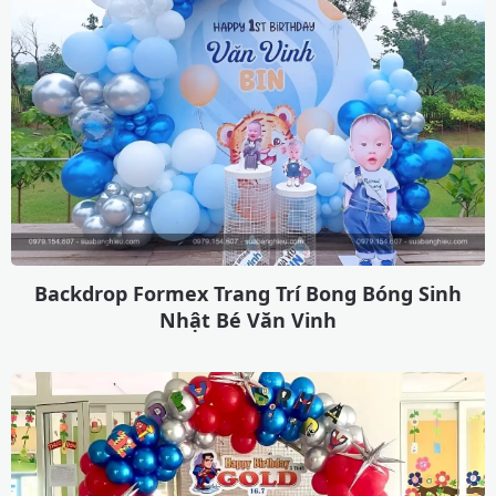
Backdrop Formex Trang Trí Bong Bóng Sinh
Nhật Bé Văn Vinh