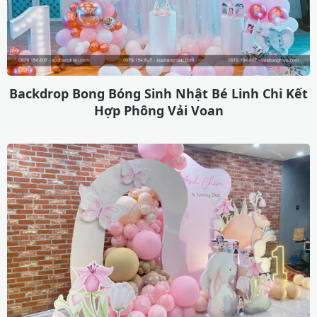
Backdrop Bong Bóng Sinh Nhật Bé Linh Chi Kết
Hợp Phông Vải Voan