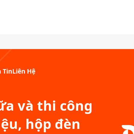
 Tin
Liên Hệ
a và thi công
iệu, hộp đèn