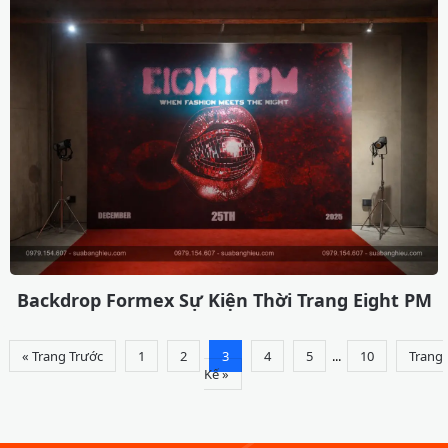
Backdrop Formex Sự Kiện Thời Trang Eight PM
« Trang Trước
1
2
3
4
5
...
10
Trang
Kế »