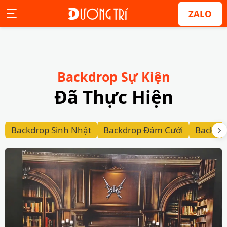
ZALO
Backdrop Sự Kiện
Đã Thực Hiện
Backdrop Sinh Nhật
Backdrop Đám Cưới
Backdr